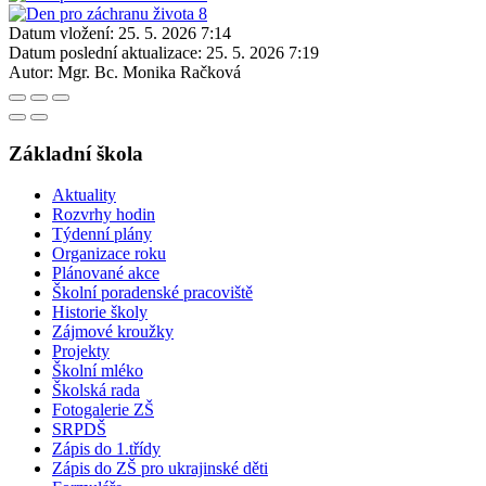
Datum vložení:
25. 5. 2026 7:14
Datum poslední aktualizace:
25. 5. 2026 7:19
Autor:
Mgr. Bc. Monika Račková
Základní škola
Aktuality
Rozvrhy hodin
Týdenní plány
Organizace roku
Plánované akce
Školní poradenské pracoviště
Historie školy
Zájmové kroužky
Projekty
Školní mléko
Školská rada
Fotogalerie ZŠ
SRPDŠ
Zápis do 1.třídy
Zápis do ZŠ pro ukrajinské děti