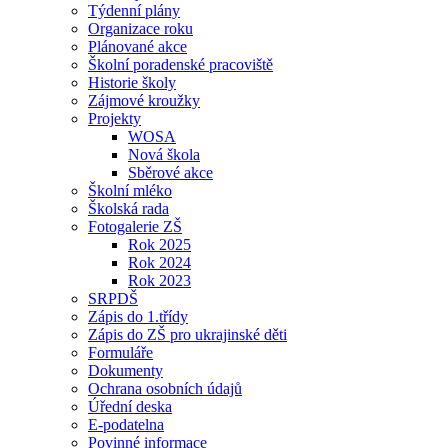
Týdenní plány
Organizace roku
Plánované akce
Školní poradenské pracoviště
Historie školy
Zájmové kroužky
Projekty
WOSA
Nová škola
Sběrové akce
Školní mléko
Školská rada
Fotogalerie ZŠ
Rok 2025
Rok 2024
Rok 2023
SRPDŠ
Zápis do 1.třídy
Zápis do ZŠ pro ukrajinské děti
Formuláře
Dokumenty
Ochrana osobních údajů
Úřední deska
E-podatelna
Povinné informace