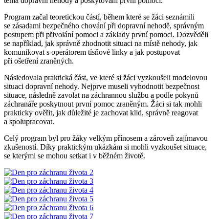
téma dopravní nehody a poskytování první pomoci.
Program začal teoretickou částí, během které se žáci seznámili
se zásadami bezpečného chování při dopravní nehodě, správným
postupem při přivolání pomoci a základy první pomoci. Dozvěděli
se například, jak správně zhodnotit situaci na místě nehody, jak
komunikovat s operátorem tísňové linky a jak postupovat
při ošetření zraněných.
Následovala praktická část, ve které si žáci vyzkoušeli modelovou
situaci dopravní nehody. Nejprve museli vyhodnotit bezpečnost
situace, následně zavolat na záchrannou službu a podle pokynů
záchranáře poskytnout první pomoc zraněným. Žáci si tak mohli
prakticky ověřit, jak důležité je zachovat klid, správně reagovat
a spolupracovat.
Celý program byl pro žáky velkým přínosem a zároveň zajímavou
zkušeností. Díky praktickým ukázkám si mohli vyzkoušet situace,
se kterými se mohou setkat i v běžném životě.