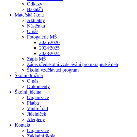
Odkazy
Bakaláři
Mateřská škola
Aktuality
Nástěnka
O nás
Fotogalerie MŠ
2025⁄2026
2024⁄2025
2023⁄2024
Zápis MŠ
Zápis předškolní vzdělávání pro ukrajinské děti
Školní vzdělávací program
Školní družina
O nás
Dokumenty
Školní jídelna
Organizace
Platba
Vnitřní řád
Jídelníček
Alergeny
Kontakt
Organizace
Základní škola