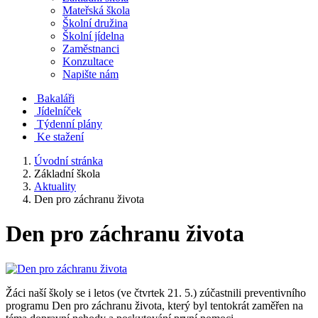
Mateřská škola
Školní družina
Školní jídelna
Zaměstnanci
Konzultace
Napište nám
Bakaláři
Jídelníček
Týdenní plány
Ke stažení
Úvodní stránka
Základní škola
Aktuality
Den pro záchranu života
Den pro záchranu života
Žáci naší školy se i letos (ve čtvrtek 21. 5.) zúčastnili preventivního
programu Den pro záchranu života, který byl tentokrát zaměřen na