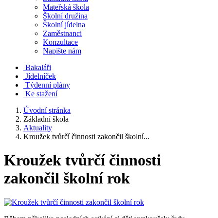
Mateřská škola
Školní družina
Školní jídelna
Zaměstnanci
Konzultace
Napište nám
Bakaláři
Jídelníček
Týdenní plány
Ke stažení
Úvodní stránka
Základní škola
Aktuality
Kroužek tvůrčí činnosti zakončil školní...
Kroužek tvůrčí činnosti
zakončil školní rok