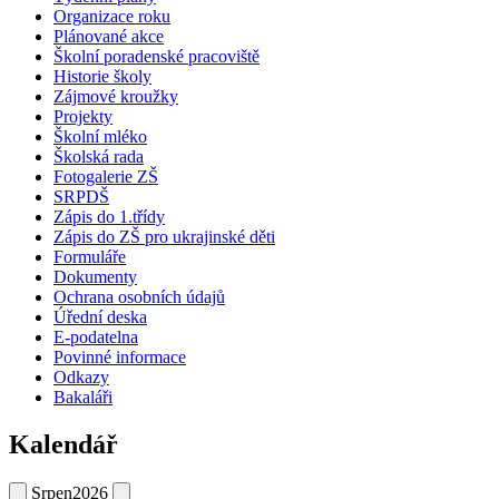
Organizace roku
Plánované akce
Školní poradenské pracoviště
Historie školy
Zájmové kroužky
Projekty
Školní mléko
Školská rada
Fotogalerie ZŠ
SRPDŠ
Zápis do 1.třídy
Zápis do ZŠ pro ukrajinské děti
Formuláře
Dokumenty
Ochrana osobních údajů
Úřední deska
E-podatelna
Povinné informace
Odkazy
Bakaláři
Kalendář
Srpen
2026