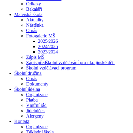
Odkazy
Bakaláři
Mateřská škola
Aktuality
Nástěnka
O nás
Fotogalerie MŠ
2025⁄2026
2024⁄2025
2023⁄2024
Zápis MŠ
Zápis předškolní vzdělávání pro ukrajinské děti
Školní vzdělávací program
Školní družina
O nás
Dokumenty
Školní jídelna
Organizace
Platba
Vnitřní řád
Jídelníček
Alergeny
Kontakt
Organizace
Základní škola