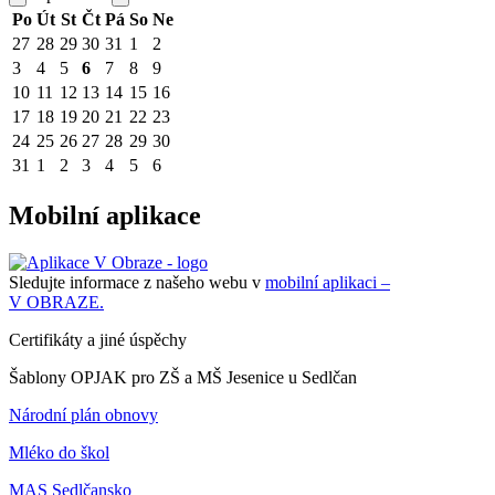
Po
Út
St
Čt
Pá
So
Ne
27
28
29
30
31
1
2
3
4
5
6
7
8
9
10
11
12
13
14
15
16
17
18
19
20
21
22
23
24
25
26
27
28
29
30
31
1
2
3
4
5
6
Mobilní aplikace
Sledujte informace z našeho webu v
mobilní aplikaci –
V OBRAZE.
Certifikáty a jiné úspěchy
Šablony OPJAK pro ZŠ a MŠ Jesenice u Sedlčan
Národní plán obnovy
Mléko do škol
MAS Sedlčansko