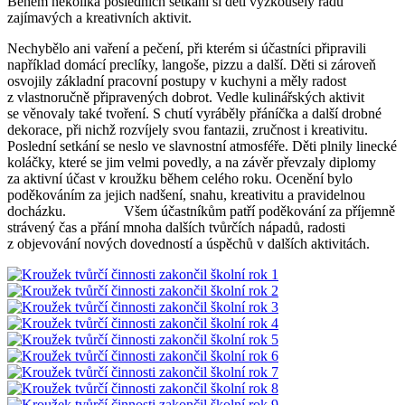
Během několika posledních setkání si děti vyzkoušely řadu
zajímavých a kreativních aktivit.
Nechybělo ani vaření a pečení, při kterém si účastníci připravili
například domácí preclíky, langoše, pizzu a další. Děti si zároveň
osvojily základní pracovní postupy v kuchyni a měly radost
z vlastnoručně připravených dobrot. Vedle kulinářských aktivit
se věnovaly také tvoření. S chutí vyráběly přáníčka a další drobné
dekorace, při nichž rozvíjely svou fantazii, zručnost i kreativitu.
Poslední setkání se neslo ve slavnostní atmosféře. Děti plnily linecké
koláčky, které se jim velmi povedly, a na závěr převzaly diplomy
za aktivní účast v kroužku během celého roku. Ocenění bylo
poděkováním za jejich nadšení, snahu, kreativitu a pravidelnou
docházku. Všem účastníkům patří poděkování za příjemně
strávený čas a přání mnoha dalších tvůrčích nápadů, radosti
z objevování nových dovedností a úspěchů v dalších aktivitách.