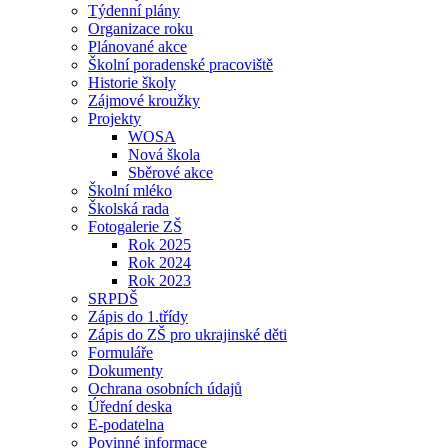
Týdenní plány
Organizace roku
Plánované akce
Školní poradenské pracoviště
Historie školy
Zájmové kroužky
Projekty
WOSA
Nová škola
Sběrové akce
Školní mléko
Školská rada
Fotogalerie ZŠ
Rok 2025
Rok 2024
Rok 2023
SRPDŠ
Zápis do 1.třídy
Zápis do ZŠ pro ukrajinské děti
Formuláře
Dokumenty
Ochrana osobních údajů
Úřední deska
E-podatelna
Povinné informace