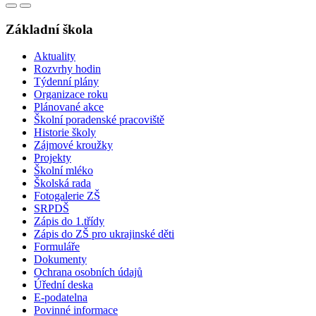
Základní škola
Aktuality
Rozvrhy hodin
Týdenní plány
Organizace roku
Plánované akce
Školní poradenské pracoviště
Historie školy
Zájmové kroužky
Projekty
Školní mléko
Školská rada
Fotogalerie ZŠ
SRPDŠ
Zápis do 1.třídy
Zápis do ZŠ pro ukrajinské děti
Formuláře
Dokumenty
Ochrana osobních údajů
Úřední deska
E-podatelna
Povinné informace