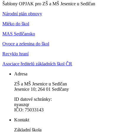
Šablony OPJAK pro ZŠ a MŠ Jesenice u Sedlčan
Národní plán obnovy
Mléko do škol
MAS Sedlčansko
Ovoce a zelenina do škol
Recyklo hraní
Asociace ředitelů základních škol ČR
Adresa
ZŠ a MŠ Jesenice u Sedlčan
Jesenice 10; 264 01 Sedlčany
ID datové schránky:
nyauzqr
IČO: 75033143
Kontakt
Základní škola