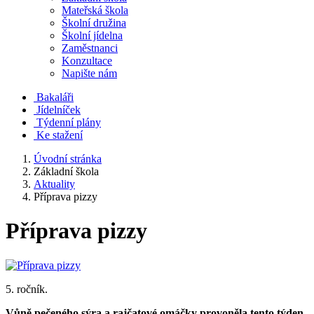
Mateřská škola
Školní družina
Školní jídelna
Zaměstnanci
Konzultace
Napište nám
Bakaláři
Jídelníček
Týdenní plány
Ke stažení
Úvodní stránka
Základní škola
Aktuality
Příprava pizzy
Příprava pizzy
5. ročník.
Vůně pečeného sýra a rajčatové omáčky provoněla tento týden