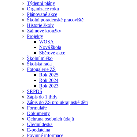
Týdenní plány
Organizace roku
Plánované akce
Školní poradenské pracoviště
Historie školy
Zájmové kroužky
Projekty
WOSA
Nová škola
Sběrové akce
Školní mléko
Školská rada
Fotogalerie ZŠ
Rok 2025
Rok 2024
Rok 2023
SRPDŠ
Zápis do 1.třídy
Zápis do ZŠ pro ukrajinské děti
Formuláře
Dokumenty
Ochrana osobních údajů
Úřední deska
E-podatelna
Povinné informace