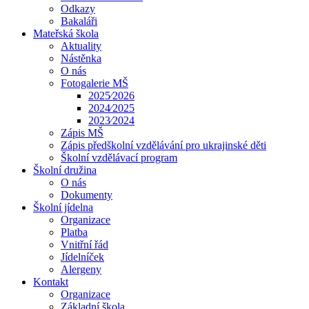
Odkazy
Bakaláři
Mateřská škola
Aktuality
Nástěnka
O nás
Fotogalerie MŠ
2025⁄2026
2024⁄2025
2023⁄2024
Zápis MŠ
Zápis předškolní vzdělávání pro ukrajinské děti
Školní vzdělávací program
Školní družina
O nás
Dokumenty
Školní jídelna
Organizace
Platba
Vnitřní řád
Jídelníček
Alergeny
Kontakt
Organizace
Základní škola