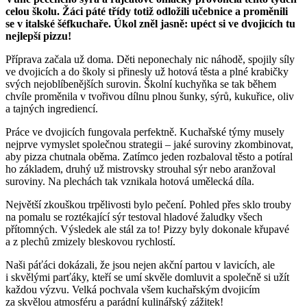
celou školu. Žáci páté třídy totiž odložili učebnice a proměnili
se v italské šéfkuchaře. Úkol zněl jasně: upéct si ve dvojicích tu
nejlepší pizzu!
Příprava začala už doma. Děti neponechaly nic náhodě, spojily síly
ve dvojicích a do školy si přinesly už hotová těsta a plné krabičky
svých nejoblíbenějších surovin. Školní kuchyňka se tak během
chvíle proměnila v tvořivou dílnu plnou šunky, sýrů, kukuřice, oliv
a tajných ingrediencí.
Práce ve dvojicích fungovala perfektně. Kuchařské týmy musely
nejprve vymyslet společnou strategii – jaké suroviny zkombinovat,
aby pizza chutnala oběma. Zatímco jeden rozbaloval těsto a potíral
ho základem, druhý už mistrovsky strouhal sýr nebo aranžoval
suroviny. Na plechách tak vznikala hotová umělecká díla.
Největší zkouškou trpělivosti bylo pečení. Pohled přes sklo trouby
na pomalu se roztékající sýr testoval hladové žaludky všech
přítomných. Výsledek ale stál za to! Pizzy byly dokonale křupavé
a z plechů zmizely bleskovou rychlostí.
Naši páťáci dokázali, že jsou nejen akční partou v lavicích, ale
i skvělými parťáky, kteří se umí skvěle domluvit a společně si užít
každou výzvu. Velká pochvala všem kuchařským dvojicím
za skvělou atmosféru a parádní kulinářský zážitek!