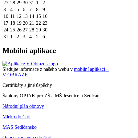
27
28
29
30
31
1
2
3
4
5
6
7
8
9
10
11
12
13
14
15
16
17
18
19
20
21
22
23
24
25
26
27
28
29
30
31
1
2
3
4
5
6
Mobilní aplikace
Sledujte informace z našeho webu v
mobilní aplikaci –
V OBRAZE.
Certifikáty a jiné úspěchy
Šablony OPJAK pro ZŠ a MŠ Jesenice u Sedlčan
Národní plán obnovy
Mléko do škol
MAS Sedlčansko
Ovoce a zelenina do škol