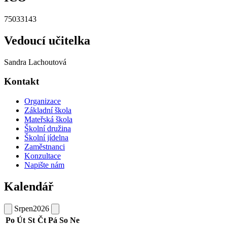
75033143
Vedoucí učitelka
Sandra Lachoutová
Kontakt
Organizace
Základní škola
Mateřská škola
Školní družina
Školní jídelna
Zaměstnanci
Konzultace
Napište nám
Kalendář
Srpen
2026
Po
Út
St
Čt
Pá
So
Ne