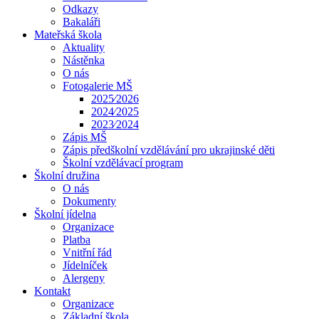
Odkazy
Bakaláři
Mateřská škola
Aktuality
Nástěnka
O nás
Fotogalerie MŠ
2025⁄2026
2024⁄2025
2023⁄2024
Zápis MŠ
Zápis předškolní vzdělávání pro ukrajinské děti
Školní vzdělávací program
Školní družina
O nás
Dokumenty
Školní jídelna
Organizace
Platba
Vnitřní řád
Jídelníček
Alergeny
Kontakt
Organizace
Základní škola