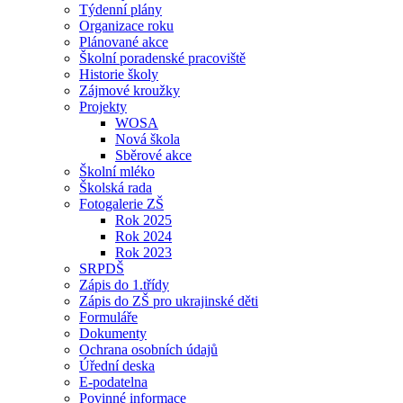
Týdenní plány
Organizace roku
Plánované akce
Školní poradenské pracoviště
Historie školy
Zájmové kroužky
Projekty
WOSA
Nová škola
Sběrové akce
Školní mléko
Školská rada
Fotogalerie ZŠ
Rok 2025
Rok 2024
Rok 2023
SRPDŠ
Zápis do 1.třídy
Zápis do ZŠ pro ukrajinské děti
Formuláře
Dokumenty
Ochrana osobních údajů
Úřední deska
E-podatelna
Povinné informace