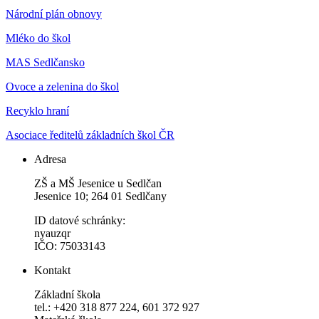
Národní plán obnovy
Mléko do škol
MAS Sedlčansko
Ovoce a zelenina do škol
Recyklo hraní
Asociace ředitelů základních škol ČR
Adresa
ZŠ a MŠ Jesenice u Sedlčan
Jesenice 10; 264 01 Sedlčany
ID datové schránky:
nyauzqr
IČO: 75033143
Kontakt
Základní škola
tel.: +420 318 877 224, 601 372 927