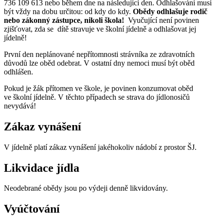
736 109 613 nebo během dne na následující den. Odhlašování musí
být vždy na dobu určitou: od kdy do kdy.
Obědy odhlašuje rodič
nebo zákonný zástupce, nikoli škola!
Vyučující není povinen
zjišťovat, zda se dítě stravuje ve školní jídelně a odhlašovat jej
jídelně!
První den neplánované nepřítomnosti strávníka ze zdravotních
důvodů lze oběd odebrat. V ostatní dny nemoci musí být oběd
odhlášen.
Pokud je žák přítomen ve škole, je povinen konzumovat oběd
ve školní jídelně. V těchto případech se strava do jídlonosičů
nevydává!
Zákaz vynášení
V jídelně platí zákaz vynášení jakéhokoliv nádobí z prostor ŠJ.
Likvidace jídla
Neodebrané obědy jsou po výdeji denně likvidovány.
Vyúčtování