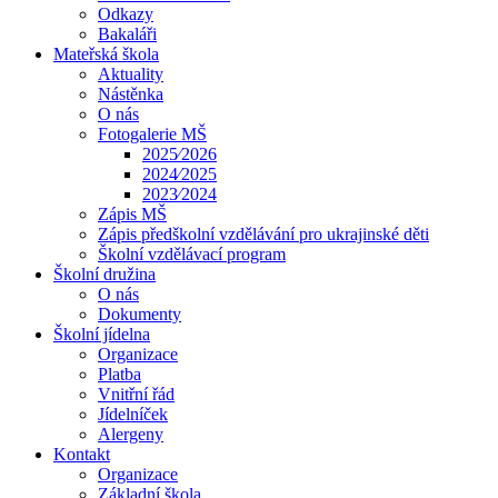
Odkazy
Bakaláři
Mateřská škola
Aktuality
Nástěnka
O nás
Fotogalerie MŠ
2025⁄2026
2024⁄2025
2023⁄2024
Zápis MŠ
Zápis předškolní vzdělávání pro ukrajinské děti
Školní vzdělávací program
Školní družina
O nás
Dokumenty
Školní jídelna
Organizace
Platba
Vnitřní řád
Jídelníček
Alergeny
Kontakt
Organizace
Základní škola