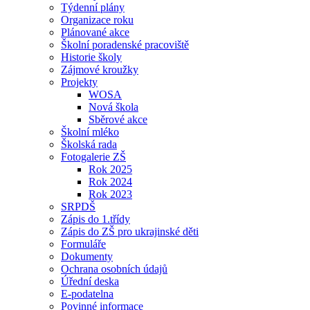
Týdenní plány
Organizace roku
Plánované akce
Školní poradenské pracoviště
Historie školy
Zájmové kroužky
Projekty
WOSA
Nová škola
Sběrové akce
Školní mléko
Školská rada
Fotogalerie ZŠ
Rok 2025
Rok 2024
Rok 2023
SRPDŠ
Zápis do 1.třídy
Zápis do ZŠ pro ukrajinské děti
Formuláře
Dokumenty
Ochrana osobních údajů
Úřední deska
E-podatelna
Povinné informace