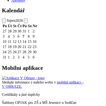
Alergeny
Kalendář
Srpen
2026
Po
Út
St
Čt
Pá
So
Ne
27
28
29
30
31
1
2
3
4
5
6
7
8
9
10
11
12
13
14
15
16
17
18
19
20
21
22
23
24
25
26
27
28
29
30
31
1
2
3
4
5
6
Mobilní aplikace
Sledujte informace z našeho webu v
mobilní aplikaci –
V OBRAZE.
Certifikáty a jiné úspěchy
Šablony OPJAK pro ZŠ a MŠ Jesenice u Sedlčan