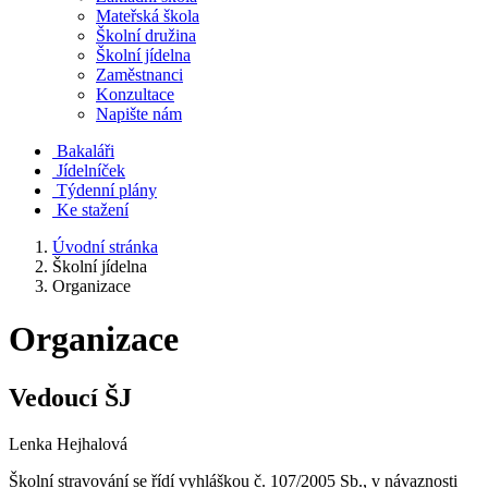
Mateřská škola
Školní družina
Školní jídelna
Zaměstnanci
Konzultace
Napište nám
Bakaláři
Jídelníček
Týdenní plány
Ke stažení
Úvodní stránka
Školní jídelna
Organizace
Organizace
Vedoucí ŠJ
Lenka Hejhalová
Školní stravování se řídí vyhláškou č. 107/2005 Sb., v návaznosti