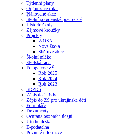
Týdenní plány
Organizace roku
Plánované akce
Školní poradenské pracoviště
Historie školy
Zájmové kroužky
Projekty
WOSA
Nová škola
Sběrové akce
Školní mléko
Školská rada
Fotogalerie ZŠ
Rok 2025
Rok 2024
Rok 2023
SRPDŠ
Zápis do 1.třídy
Zápis do ZŠ pro ukrajinské děti
Formuláře
Dokumenty
Ochrana osobních údajů
Úřední deska
E-podatelna
Povinné informace