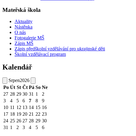
Mateřská škola
Aktuality
Nástěnka
O nás
Fotogalerie MŠ
Zápis MŠ
Zápis předškolní vzdělávání pro ukrajinské děti
Školní vzdělávací program
Kalendář
Srpen
2026
Po
Út
St
Čt
Pá
So
Ne
27
28
29
30
31
1
2
3
4
5
6
7
8
9
10
11
12
13
14
15
16
17
18
19
20
21
22
23
24
25
26
27
28
29
30
31
1
2
3
4
5
6