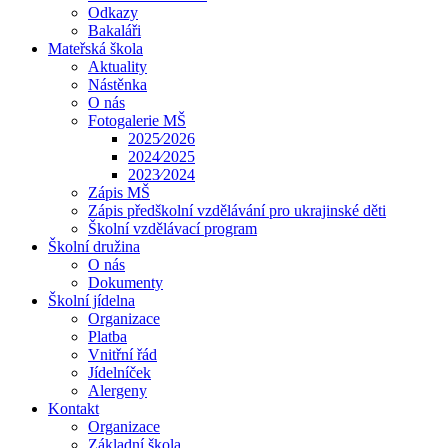
Odkazy
Bakaláři
Mateřská škola
Aktuality
Nástěnka
O nás
Fotogalerie MŠ
2025⁄2026
2024⁄2025
2023⁄2024
Zápis MŠ
Zápis předškolní vzdělávání pro ukrajinské děti
Školní vzdělávací program
Školní družina
O nás
Dokumenty
Školní jídelna
Organizace
Platba
Vnitřní řád
Jídelníček
Alergeny
Kontakt
Organizace
Základní škola