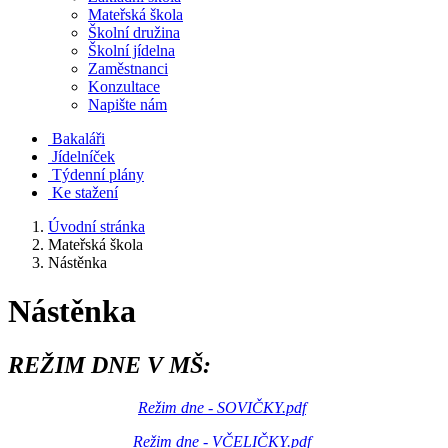
Mateřská škola
Školní družina
Školní jídelna
Zaměstnanci
Konzultace
Napište nám
Bakaláři
Jídelníček
Týdenní plány
Ke stažení
Úvodní stránka
Mateřská škola
Nástěnka
Nástěnka
REŽIM DNE V MŠ:
Režim dne - SOVIČKY.pdf
Režim dne - VČELIČKY.pdf