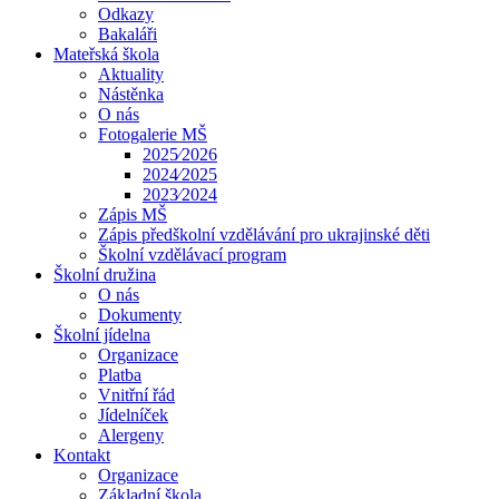
Odkazy
Bakaláři
Mateřská škola
Aktuality
Nástěnka
O nás
Fotogalerie MŠ
2025⁄2026
2024⁄2025
2023⁄2024
Zápis MŠ
Zápis předškolní vzdělávání pro ukrajinské děti
Školní vzdělávací program
Školní družina
O nás
Dokumenty
Školní jídelna
Organizace
Platba
Vnitřní řád
Jídelníček
Alergeny
Kontakt
Organizace
Základní škola