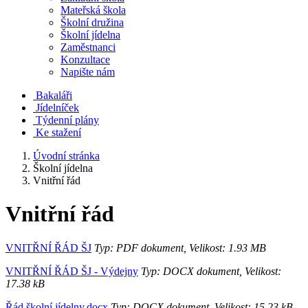
Mateřská škola
Školní družina
Školní jídelna
Zaměstnanci
Konzultace
Napište nám
Bakaláři
Jídelníček
Týdenní plány
Ke stažení
Úvodní stránka
Školní jídelna
Vnitřní řád
Vnitřní řád
VNITŘNÍ ŘÁD ŠJ
Typ: PDF dokument, Velikost: 1.93 MB
VNITŘNÍ ŘÁD ŠJ - Výdejny
Typ: DOCX dokument, Velikost:
17.38 kB
Řád školní jídelny.docx
Typ: DOCX dokument, Velikost: 15.23 kB