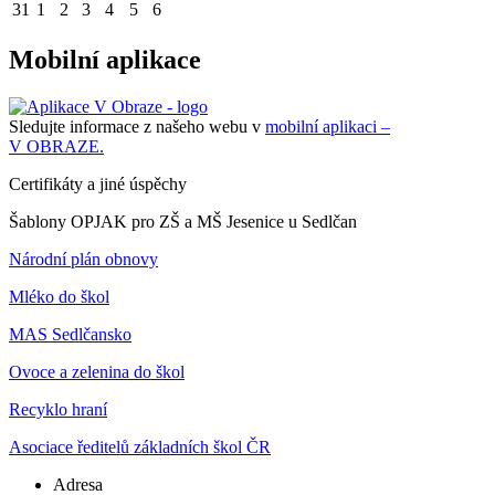
31
1
2
3
4
5
6
Mobilní aplikace
Sledujte informace z našeho webu v
mobilní aplikaci –
V OBRAZE.
Certifikáty a jiné úspěchy
Šablony OPJAK pro ZŠ a MŠ Jesenice u Sedlčan
Národní plán obnovy
Mléko do škol
MAS Sedlčansko
Ovoce a zelenina do škol
Recyklo hraní
Asociace ředitelů základních škol ČR
Adresa