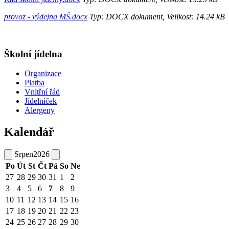
provoz - výdejna MŠ.docx
Typ: DOCX dokument, Velikost: 14.24 kB
Školní jídelna
Organizace
Platba
Vnitřní řád
Jídelníček
Alergeny
Kalendář
Srpen
2026
Po
Út
St
Čt
Pá
So
Ne
27
28
29
30
31
1
2
3
4
5
6
7
8
9
10
11
12
13
14
15
16
17
18
19
20
21
22
23
24
25
26
27
28
29
30