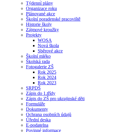
Týdenní plány
Organizace roku
Plánované akce
Školní poradenské pracoviště
Historie školy
Zájmové kroužky
Projekty
WOSA
Nová škola
Sběrové akce
Školní mléko
Školská rada
Fotogalerie ZŠ
Rok 2025
Rok 2024
Rok 2023
SRPDŠ
Zápis do 1.třídy
Zápis do ZŠ pro ukrajinské děti
Formuláře
Dokumenty
Ochrana osobních údajů
Úřední deska
E-podatelna
Povinné informace