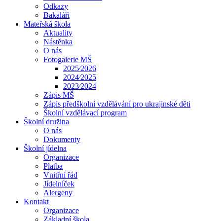
Odkazy
Bakaláři
Mateřská škola
Aktuality
Nástěnka
O nás
Fotogalerie MŠ
2025⁄2026
2024⁄2025
2023⁄2024
Zápis MŠ
Zápis předškolní vzdělávání pro ukrajinské děti
Školní vzdělávací program
Školní družina
O nás
Dokumenty
Školní jídelna
Organizace
Platba
Vnitřní řád
Jídelníček
Alergeny
Kontakt
Organizace
Základní škola