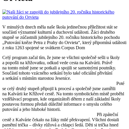
V minulých dnech měla naše škola jedinečnou příležitost stát se
součástí významné kulturní a duchovní události. Žáci druhého
stupně se zúčastnili jubilejního 20. ročníku historického pochodu
„Putování kněze Petra z Prahy do Orvieta“, který připomíná události
z roku 1263 spojené se svátkem Corpus Dom
Celý program začal tím, že jsme se všichni společně sešli u školy
a popošli na křižovatku, odkud vede cesta na Kalvárii. Právě
na tomto místě jsme se potkali a spojili se samotnými poutníky.
Součástí tohoto vzácného setkání bylo také oficiální přivítání
a setkání s místním starostou Jesenice.
Poté
se celý druhý stupeň připojil k procesí a společně jsme zamířili
na Kalvárii ke Křížové cestě. Na tomto symbolickém místě proběhl
vzdělávací program, kde organizátoři dětem z naší základní školy
poutavou formou předali důležité informace o smyslu celého
putování a jeho hluboké historii.
Při zpáteční
cestě z Kalvárie čekalo na žáky milé překvapení. Všichni dostali
pamětní trička – dívky růžová a chlapci šedá. Děti si trička hned