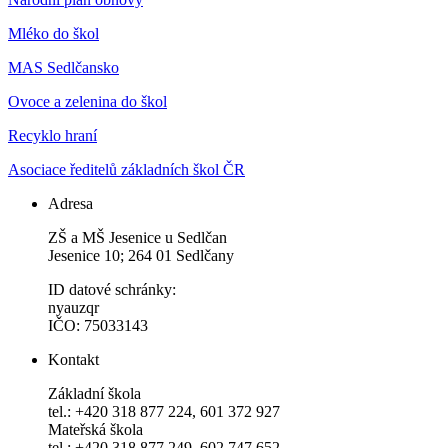
Mléko do škol
MAS Sedlčansko
Ovoce a zelenina do škol
Recyklo hraní
Asociace ředitelů základních škol ČR
Adresa
ZŠ a MŠ Jesenice u Sedlčan
Jesenice 10; 264 01 Sedlčany
ID datové schránky:
nyauzqr
IČO: 75033143
Kontakt
Základní škola
tel.: +420 318 877 224, 601 372 927
Mateřská škola
tel.: +420 318 877 249, 602 747 652