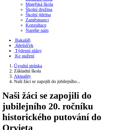
Mateřská škola
Školní družina
Školní jídelna
Zaměstnanci
Konzultace
Napište nám
Bakaláři
Jídelníček
Týdenní plány
Ke stažení
Úvodní stránka
Základní škola
Aktuality
Naši žáci se zapojili do jubilejního...
Naši žáci se zapojili do
jubilejního 20. ročníku
historického putování do
Orvieta