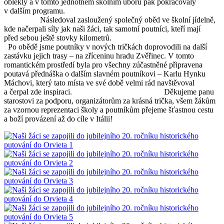
oblékly a v tomto jednotném školním úboru pak pokračovaly
v dalším programu.
Následoval zasloužený společný oběd ve školní jídelně,
kde načerpali síly jak naši žáci, tak samotní poutníci, kteří mají
před sebou ještě stovky kilometrů.
Po obědě jsme poutníky v nových tričkách doprovodili na další
zastávku jejich trasy – na zříceninu hradu Zvěřinec. V tomto
romantickém prostředí byla pro všechny zúčastněné připravena
poutavá přednáška o dalším slavném poutníkovi – Karlu Hynku
Máchovi, který tato místa ve své době velmi rád navštěvoval
a čerpal zde inspiraci. Děkujeme panu
starostovi za podporu, organizátorům za krásná trička, všem žákům
za vzornou reprezentaci školy a poutníkům přejeme šťastnou cestu
a boží provázení až do cíle v Itálii!