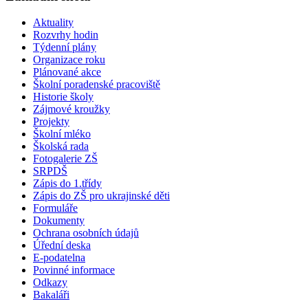
Aktuality
Rozvrhy hodin
Týdenní plány
Organizace roku
Plánované akce
Školní poradenské pracoviště
Historie školy
Zájmové kroužky
Projekty
Školní mléko
Školská rada
Fotogalerie ZŠ
SRPDŠ
Zápis do 1.třídy
Zápis do ZŠ pro ukrajinské děti
Formuláře
Dokumenty
Ochrana osobních údajů
Úřední deska
E-podatelna
Povinné informace
Odkazy
Bakaláři