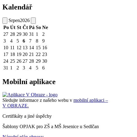
Kalendář
Srpen
2026
Po
Út
St
Čt
Pá
So
Ne
27
28
29
30
31
1
2
3
4
5
6
7
8
9
10
11
12
13
14
15
16
17
18
19
20
21
22
23
24
25
26
27
28
29
30
31
1
2
3
4
5
6
Mobilní aplikace
Sledujte informace z našeho webu v
mobilní aplikaci –
V OBRAZE.
Certifikáty a jiné úspěchy
Šablony OPJAK pro ZŠ a MŠ Jesenice u Sedlčan
Národní plán obnovy