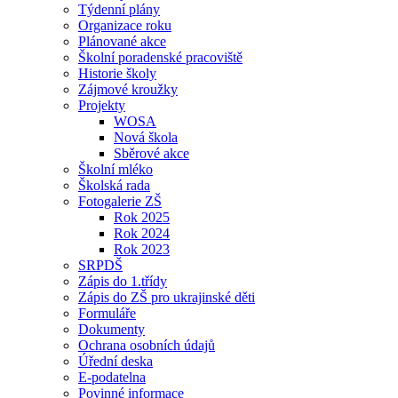
Týdenní plány
Organizace roku
Plánované akce
Školní poradenské pracoviště
Historie školy
Zájmové kroužky
Projekty
WOSA
Nová škola
Sběrové akce
Školní mléko
Školská rada
Fotogalerie ZŠ
Rok 2025
Rok 2024
Rok 2023
SRPDŠ
Zápis do 1.třídy
Zápis do ZŠ pro ukrajinské děti
Formuláře
Dokumenty
Ochrana osobních údajů
Úřední deska
E-podatelna
Povinné informace