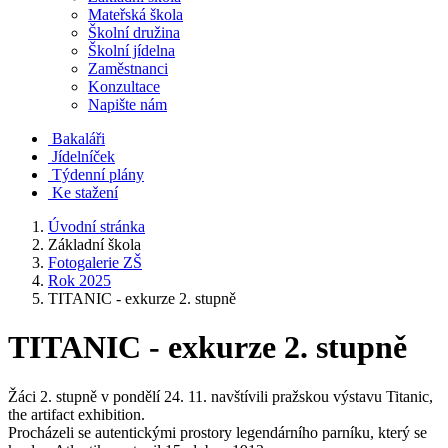
Mateřská škola
Školní družina
Školní jídelna
Zaměstnanci
Konzultace
Napište nám
Bakaláři
Jídelníček
Týdenní plány
Ke stažení
Úvodní stránka
Základní škola
Fotogalerie ZŠ
Rok 2025
TITANIC - exkurze 2. stupně
TITANIC - exkurze 2. stupně
Žáci 2. stupně v pondělí 24. 11. navštívili pražskou výstavu Titanic,
the artifact exhibition.
Procházeli se autentickými prostory legendárního parníku, který se