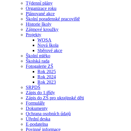
Týdenní plány
Organizace roku
Plánované akce
Školní poradenské pracoviště
Historie školy
Zájmové kroužky
Projekty
WOSA
Nová škola
Sběrové akce
Školní mléko
Školská rada
Fotogalerie ZŠ
Rok 2025
Rok 2024
Rok 2023
SRPDŠ
Zápis do 1.třídy
Zápis do ZŠ pro ukrajinské děti
Formuláře
Dokumenty
Ochrana osobních údajů
Úřední deska
E-podatelna
Povinné informace