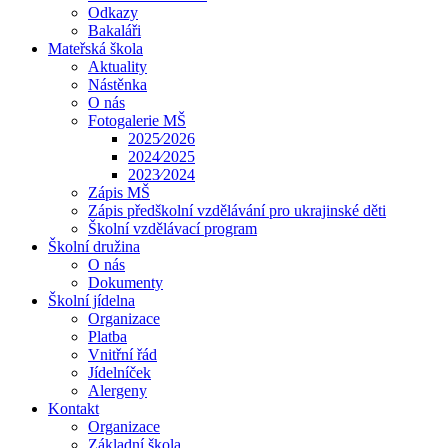
Odkazy
Bakaláři
Mateřská škola
Aktuality
Nástěnka
O nás
Fotogalerie MŠ
2025⁄2026
2024⁄2025
2023⁄2024
Zápis MŠ
Zápis předškolní vzdělávání pro ukrajinské děti
Školní vzdělávací program
Školní družina
O nás
Dokumenty
Školní jídelna
Organizace
Platba
Vnitřní řád
Jídelníček
Alergeny
Kontakt
Organizace
Základní škola