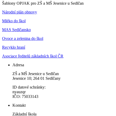
Šablony OPJAK pro ZŠ a MŠ Jesenice u Sedlčan
Národní plán obnovy
Mléko do škol
MAS Sedlčansko
Ovoce a zelenina do škol
Recyklo hraní
Asociace ředitelů základních škol ČR
Adresa
ZŠ a MŠ Jesenice u Sedlčan
Jesenice 10; 264 01 Sedlčany
ID datové schránky:
nyauzqr
IČO: 75033143
Kontakt
Základní škola