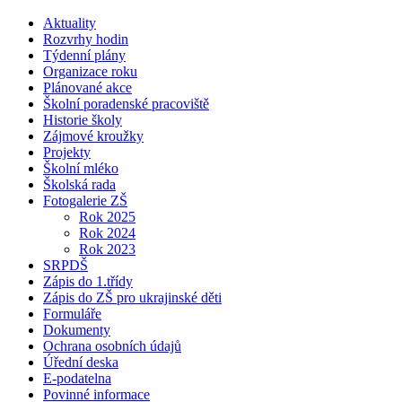
Aktuality
Rozvrhy hodin
Týdenní plány
Organizace roku
Plánované akce
Školní poradenské pracoviště
Historie školy
Zájmové kroužky
Projekty
Školní mléko
Školská rada
Fotogalerie ZŠ
Rok 2025
Rok 2024
Rok 2023
SRPDŠ
Zápis do 1.třídy
Zápis do ZŠ pro ukrajinské děti
Formuláře
Dokumenty
Ochrana osobních údajů
Úřední deska
E-podatelna
Povinné informace