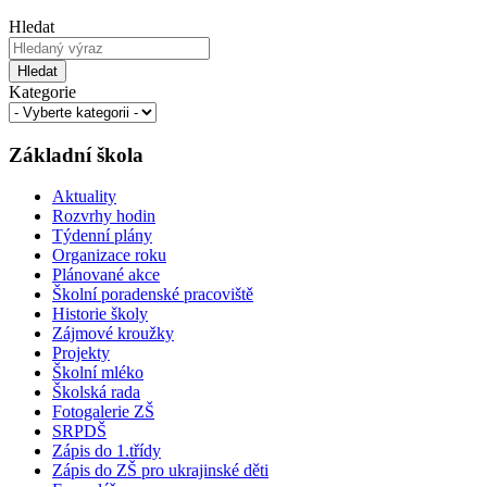
Hledat
Hledat
Kategorie
Základní škola
Aktuality
Rozvrhy hodin
Týdenní plány
Organizace roku
Plánované akce
Školní poradenské pracoviště
Historie školy
Zájmové kroužky
Projekty
Školní mléko
Školská rada
Fotogalerie ZŠ
SRPDŠ
Zápis do 1.třídy
Zápis do ZŠ pro ukrajinské děti