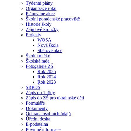
Týdenní plány
Organizace roku
Plánované akce
Školní poradenské pracoviště
Historie školy
Zájmové kroužky
Projekty
WOSA
Nová škola
Sběrové akce
Školní mléko
Školská rada
Fotogalerie ZŠ
Rok 2025
Rok 2024
Rok 2023
SRPDŠ
Zápis do 1.třídy
Zápis do ZŠ pro ukrajinské děti
Formuláře
Dokumenty
Ochrana osobních údajů
Úřední deska
E-podatelna
Povinné informace