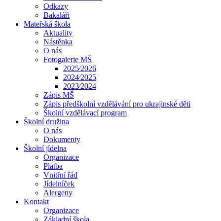
Odkazy
Bakaláři
Mateřská škola
Aktuality
Nástěnka
O nás
Fotogalerie MŠ
2025⁄2026
2024⁄2025
2023⁄2024
Zápis MŠ
Zápis předškolní vzdělávání pro ukrajinské děti
Školní vzdělávací program
Školní družina
O nás
Dokumenty
Školní jídelna
Organizace
Platba
Vnitřní řád
Jídelníček
Alergeny
Kontakt
Organizace
Základní škola